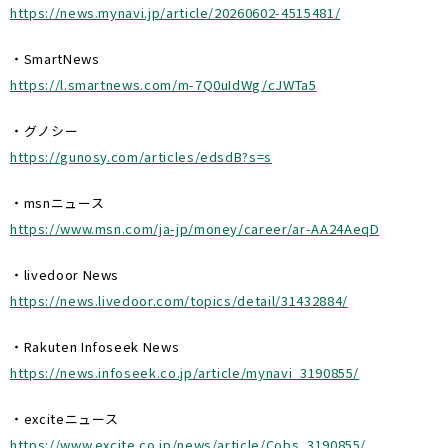
https://news.mynavi.jp/article/20260602-4515481/
・SmartNews
https://l.smartnews.com/m-7Q0uIdWg/cJWTa5
・グノシー
https://gunosy.com/articles/edsdB?s=s
・msnニュース
https://www.msn.com/ja-jp/money/career/ar-AA24AeqD
・livedoor News
https://news.livedoor.com/topics/detail/31432884/
・Rakuten Infoseek News
https://news.infoseek.co.jp/article/mynavi_3190855/
・exciteニュース
https://www.excite.co.jp/news/article/Cobs_3190855/