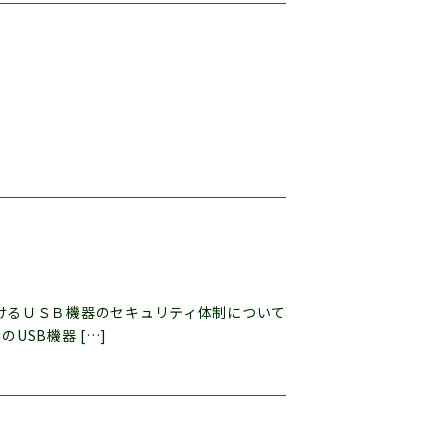
おけるＵＳＢ機器のセキュリティ体制について
USB機器 […]