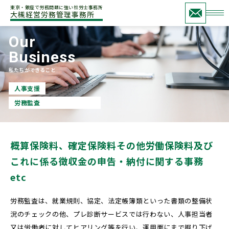
東京・銀座で労務問題に強い社労士事務所
大槻経営労務管理事務所
Our
Business
私たちができること
人事支援
労務監査
概算保険料、確定保険料その他労働保険料
及び
これに係る徴収金の申告・納付に関する事務
etc
労務監査は、就業規則、協定、法定帳簿類といった書類の整備状
況のチェックの他、プレ診断サービスでは行わない、人事担当者
又は労働者に対してヒアリング等を行い、運用面にまで掘り下げ