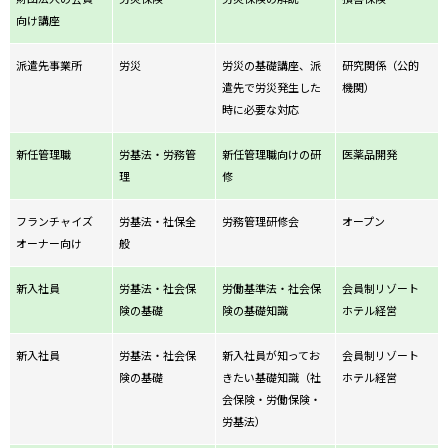
向け講座
派遣先事業所
労災
労災の基礎講座、派
研究関係（公的
遣先で労災発生した
機関）
時に必要な対応
新任管理職
労基法・労務管
新任管理職向けの研
医薬品開発
理
修
フランチャイズ
労基法・社保全
労務管理研修会
オープン
オーナー向け
般
新入社員
労基法・社会保
労働基準法・社会保
会員制リゾート
険の基礎
険の基礎知識
ホテル経営
新入社員
労基法・社会保
新入社員が知ってお
会員制リゾート
険の基礎
きたい基礎知識（社
ホテル経営
会保険・労働保険・
労基法）