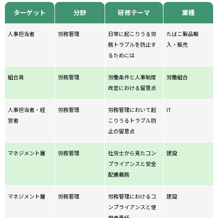
ターゲット
分野
研修テーマ
業種
人事担当者
労務管理
日常に起こりうる労
たばこ製品輸
務トラブルを防止す
入・販売
るためには
組合員
労務管理
労働条件と人事制度
労働組合
改定における留意点
人事担当者・経
労務管理
労務管理において起
IT
営者
こりうるトラブル防
止の留意点
マネジメント層
労務管理
社労士から見たコン
建設
プライアンスと安全
配慮義務
マネジメント層
労務管理
労務管理におけるコ
建設
ンプライアンスと使
用者責任