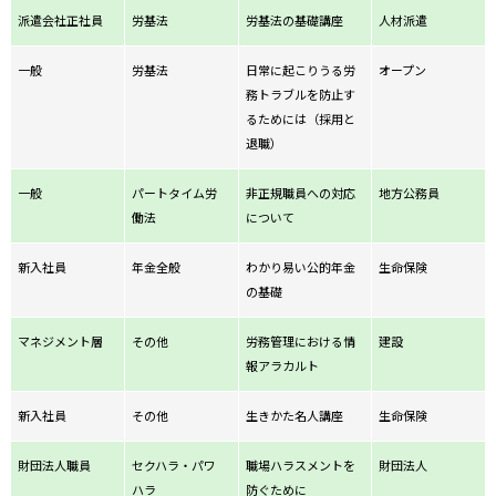
派遣会社正社員
労基法
労基法の基礎講座
人材派遣
一般
労基法
日常に起こりうる労
オープン
務トラブルを防止す
るためには（採用と
退職）
一般
パートタイム労
非正規職員への対応
地方公務員
働法
について
新入社員
年金全般
わかり易い公的年金
生命保険
の基礎
マネジメント層
その他
労務管理における情
建設
報アラカルト
新入社員
その他
生きかた名人講座
生命保険
財団法人職員
セクハラ・パワ
職場ハラスメントを
財団法人
ハラ
防ぐために