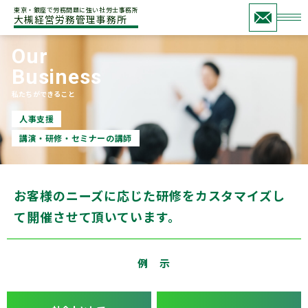
東京・銀座で労務問題に強い社労士事務所
大槻経営労務管理事務所
Our
Business
私たちができること
人事支援
講演・研修・セミナーの講師
お客様のニーズに応じた研修を
カスタマイズし
て開催させて頂いています。
例 示