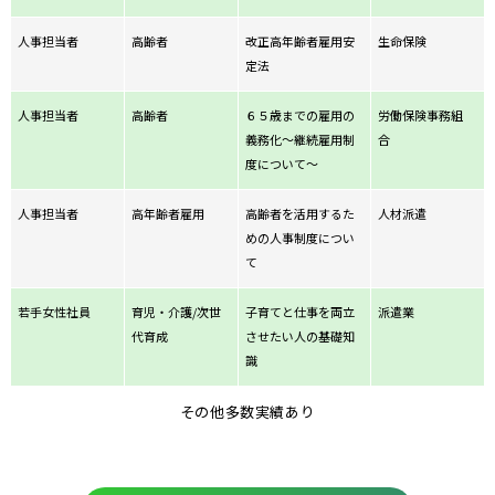
人事担当者
高齢者
改正高年齢者雇用安
生命保険
定法
人事担当者
高齢者
６５歳までの雇用の
労働保険事務組
義務化～継続雇用制
合
度について～
人事担当者
高年齢者雇用
高齢者を活用するた
人材派遣
めの人事制度につい
て
若手女性社員
育児・介護/次世
子育てと仕事を両立
派遣業
代育成
させたい人の基礎知
識
その他多数実績あり