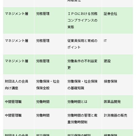
マネジメント層
労務管理
ＩＰＯにおける労務
証券会社
コンプライアンスの
実態
マネジメント層
労務管理
従業員採用と育成の
IT
ポイント
マネジメント層
労務管理
労働条件の不利益変
建設
更
財団法人の会員
労働保険・社会
労働保険・社会保険
損害保険
向け講座
保険全般
の基礎知識
中間管理職
労働時間
労働時間とは
医薬品開発
中間管理職
労働時間
労働時間の管理と裁
計測機器の販売
量労働時間制
財団法人の会員
労災保険
労災保険の解説
損害保険