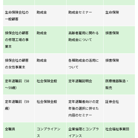
生命保険会社の
助成金
助成金セミナー
生命保険
一般顧客
損保会社の顧客
助成金
高齢者雇用に関わる
損害保険
の修理工場の事
助成金について
業主
損保会社の顧客
助成金
各種助成金の活用に
損害保険
の女性事業主
ついて
定年退職前（58
社会保険全般
定年退職説明会
医療機器製造・
～59歳）
販売
定年退職前（59
社会保険全般
定年退職者向けの定
証券会社
歳）
年後の選択に併せた
内容のセミナー
全職員
コンプライアン
企業倫理とコンプラ
社会福祉事業団
ス
イアンス